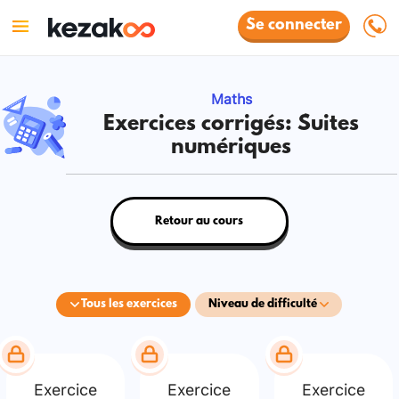
Se connecter
Maths
Exercices corrigés: Suites
numériques
Retour au cours
Tous les exercices
Niveau de difficulté
Exercice
Exercice
Exercice