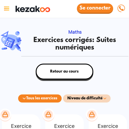
Se connecter
Maths
Exercices corrigés: Suites
numériques
Retour au cours
Tous les exercices
Niveau de difficulté
Exercice
Exercice
Exercice