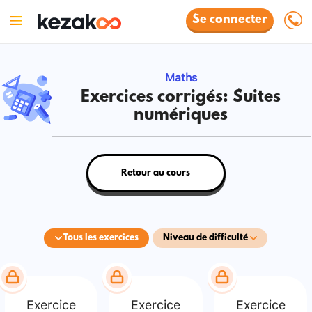
Se connecter
Maths
Exercices corrigés: Suites
numériques
Retour au cours
Tous les exercices
Niveau de difficulté
Exercice
Exercice
Exercice