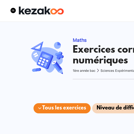
Maths
Exercices cor
numériques
1ère année bac
Sciences Expériment
Tous les exercices
Niveau de diffi