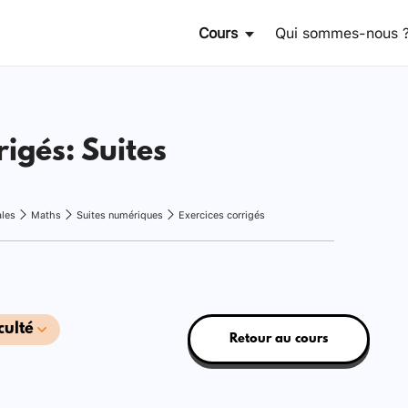
Cours
Qui sommes-nous 
rigés: Suites
ales
Maths
Suites numériques
Exercices corrigés
culté
Retour au cours