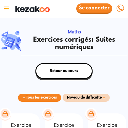
Se connecter
Maths
Exercices corrigés: Suites
numériques
Retour au cours
Tous les exercices
Niveau de difficulté
Exercice
Exercice
Exercice