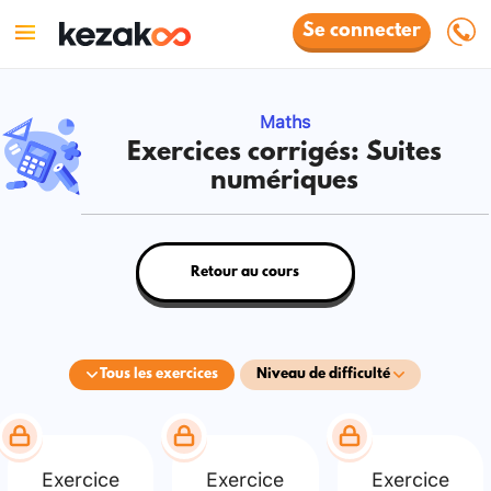
Se connecter
Maths
Exercices corrigés: Suites
numériques
Retour au cours
Tous les exercices
Niveau de difficulté
Exercice
Exercice
Exercice