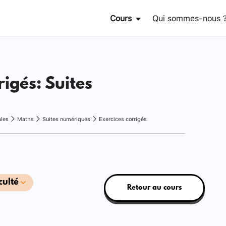
Cours
Qui sommes-nous 
rigés: Suites
ales
Maths
Suites numériques
Exercices corrigés
culté
Retour au cours