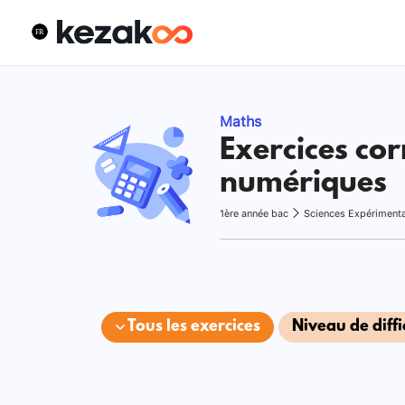
Maths
Exercices cor
numériques
1ère année bac
Sciences Expériment
Tous les exercices
Niveau de diffi