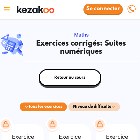
Se connecter
Maths
Exercices corrigés: Suites
numériques
Retour au cours
Tous les exercices
Niveau de difficulté
Exercice
Exercice
Exercice