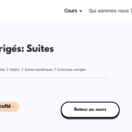
Cours
Qui sommes-nous 
rigés: Suites
ales
Maths
Suites numériques
Exercices corrigés
culté
Retour au cours