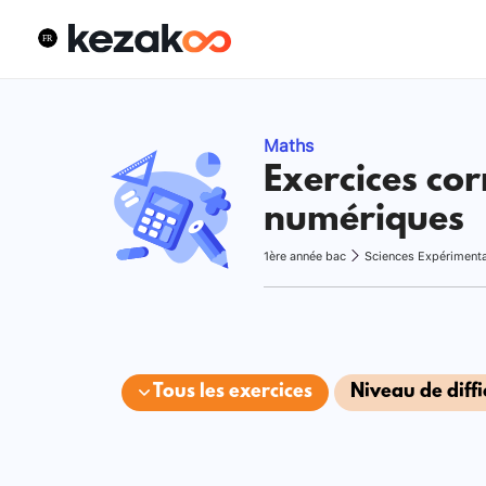
Maths
Exercices cor
numériques
1ère année bac
Sciences Expériment
Tous les exercices
Niveau de diffi