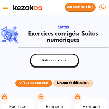
Se connecter
Maths
Exercices corrigés: Suites
numériques
Retour au cours
Tous les exercices
Niveau de difficulté
Exercice
Exercice
Exercice