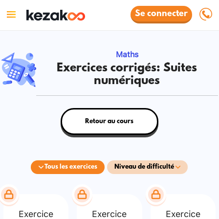
Se connecter
Maths
Exercices corrigés: Suites
numériques
Retour au cours
Tous les exercices
Niveau de difficulté
Exercice
Exercice
Exercice