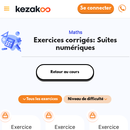
Se connecter
Maths
Exercices corrigés: Suites
numériques
Retour au cours
Tous les exercices
Niveau de difficulté
Exercice
Exercice
Exercice