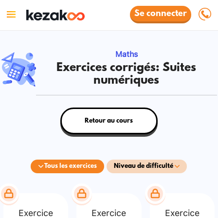
Se connecter
Maths
Exercices corrigés: Suites
numériques
Retour au cours
Tous les exercices
Niveau de difficulté
Exercice
Exercice
Exercice