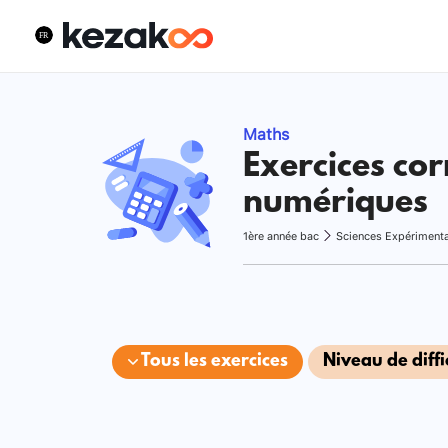
Maths
Exercices cor
numériques
1ère année bac
Sciences Expériment
Tous les exercices
Niveau de diffi