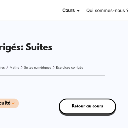
Cours
Qui sommes-nous 
rigés: Suites
ales
Maths
Suites numériques
Exercices corrigés
culté
Retour au cours