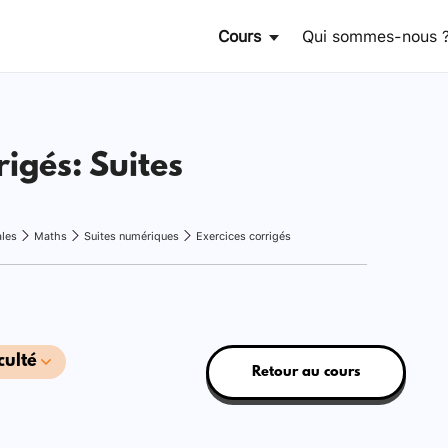
Cours
Qui sommes-nous 
rigés: Suites
ales
Maths
Suites numériques
Exercices corrigés
culté
Retour au cours