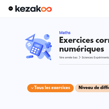
Maths
Exercices cor
numériques
1ère année bac
Sciences Expériment
Tous les exercices
Niveau de diffi