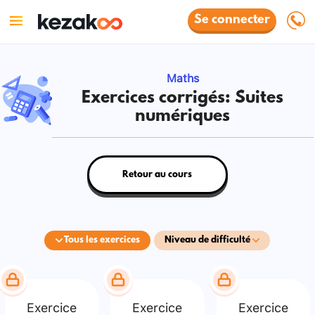
Se connecter
Maths
Exercices corrigés: Suites
numériques
Retour au cours
Tous les exercices
Niveau de difficulté
Exercice
Exercice
Exercice