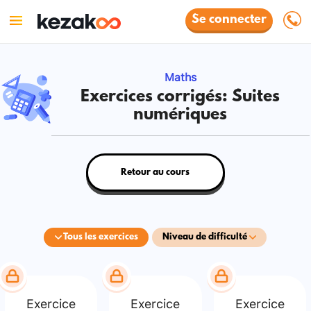
Se connecter
Maths
Exercices corrigés: Suites
numériques
Retour au cours
Tous les exercices
Niveau de difficulté
Exercice
Exercice
Exercice