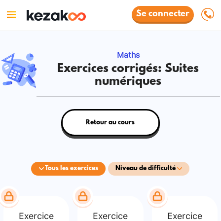
Se connecter
Maths
Exercices corrigés: Suites
numériques
Retour au cours
Tous les exercices
Niveau de difficulté
Exercice
Exercice
Exercice