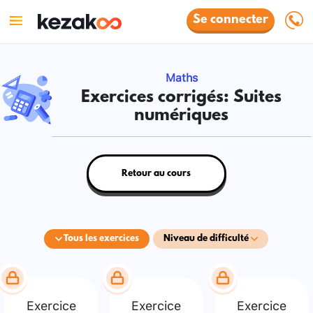
Se connecter
Maths
Exercices corrigés: Suites
numériques
Retour au cours
Tous les exercices
Niveau de difficulté
Exercice
Exercice
Exercice