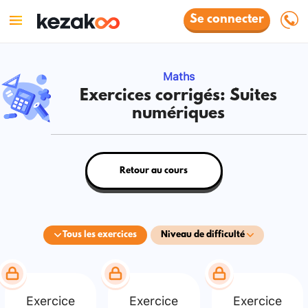
Se connecter
Maths
Exercices corrigés: Suites
numériques
Retour au cours
Tous les exercices
Niveau de difficulté
Exercice
Exercice
Exercice