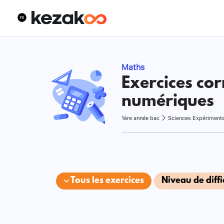
Maths
Exercices cor
numériques
1ère année bac
Sciences Expériment
Tous les exercices
Niveau de diffi