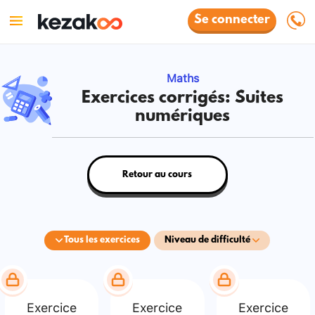
Se connecter
Maths
Exercices corrigés: Suites
numériques
Retour au cours
Tous les exercices
Niveau de difficulté
Exercice
Exercice
Exercice