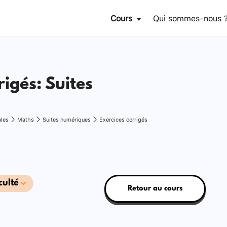
Cours
Qui sommes-nous 
rigés: Suites
ales
Maths
Suites numériques
Exercices corrigés
culté
Retour au cours