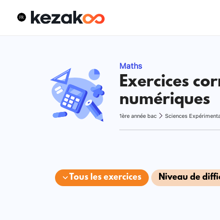
Maths
Exercices cor
numériques
1ère année bac
Sciences Expériment
Tous les exercices
Niveau de diffi