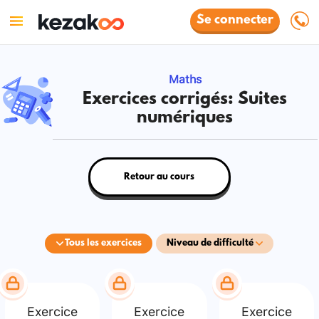
Se connecter
Maths
Exercices corrigés: Suites
numériques
Retour au cours
Tous les exercices
Niveau de difficulté
Exercice
Exercice
Exercice