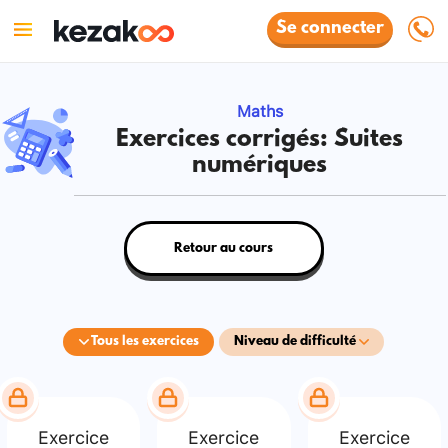
Se connecter
Maths
Exercices corrigés: Suites
numériques
Retour au cours
Tous les exercices
Niveau de difficulté
Exercice
Exercice
Exercice