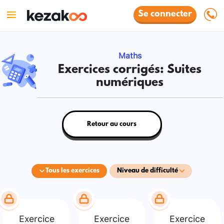
Se connecter
Maths
Exercices corrigés: Suites
numériques
Retour au cours
Tous les exercices
Niveau de difficulté
Exercice
Exercice
Exercice