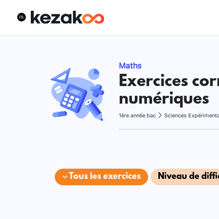
Maths
Exercices cor
numériques
1ère année bac
Sciences Expériment
Tous les exercices
Niveau de diffi