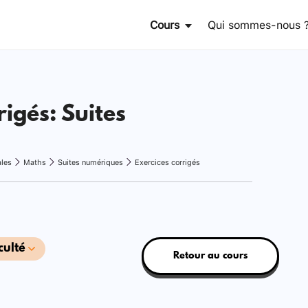
Cours
Qui sommes-nous 
rigés: Suites
ales
Maths
Suites numériques
Exercices corrigés
culté
Retour au cours