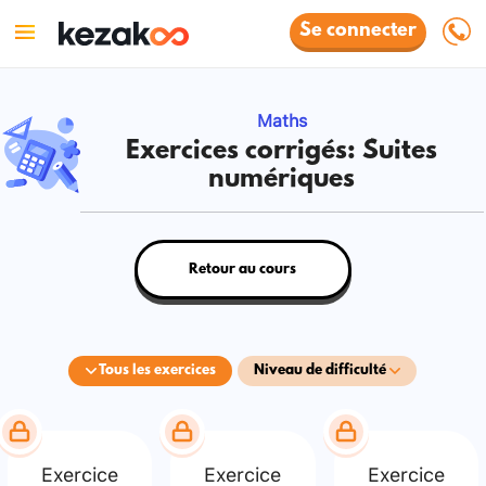
Se connecter
Maths
Exercices corrigés: Suites
numériques
Retour au cours
Tous les exercices
Niveau de difficulté
Exercice
Exercice
Exercice