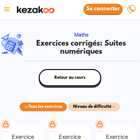
Se connecter
Maths
Exercices corrigés: Suites
numériques
Retour au cours
Tous les exercices
Niveau de difficulté
Exercice
Exercice
Exercice