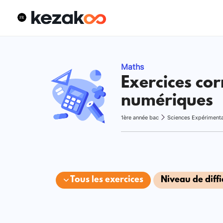
Maths
Exercices cor
numériques
1ère année bac
Sciences Expériment
Tous les exercices
Niveau de diffi