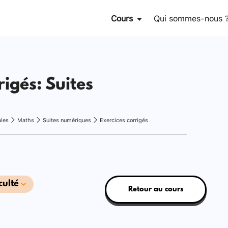
Cours
Qui sommes-nous 
rigés: Suites
ales
Maths
Suites numériques
Exercices corrigés
culté
Retour au cours