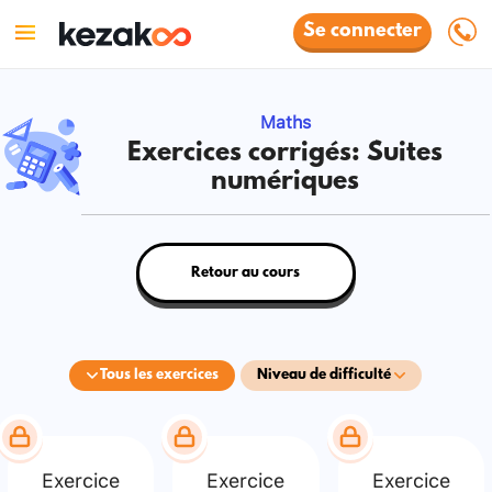
Se connecter
Maths
Exercices corrigés: Suites
numériques
Retour au cours
Tous les exercices
Niveau de difficulté
Exercice
Exercice
Exercice