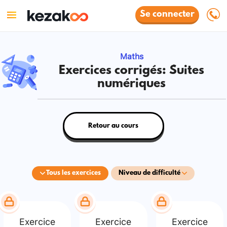
Se connecter
Maths
Exercices corrigés: Suites
numériques
Retour au cours
Tous les exercices
Niveau de difficulté
Exercice
Exercice
Exercice