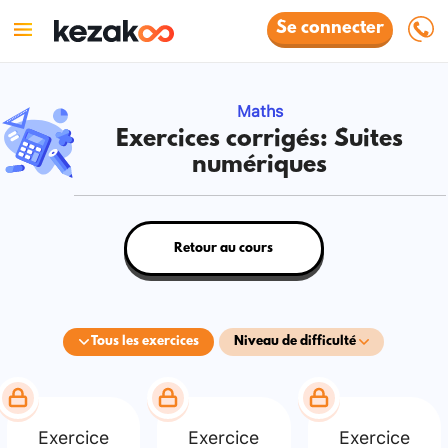
Se connecter
Maths
Exercices corrigés: Suites
numériques
Retour au cours
Tous les exercices
Niveau de difficulté
Exercice
Exercice
Exercice