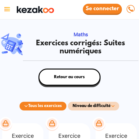
Se connecter
Maths
Exercices corrigés: Suites
numériques
Retour au cours
Tous les exercices
Niveau de difficulté
Exercice
Exercice
Exercice