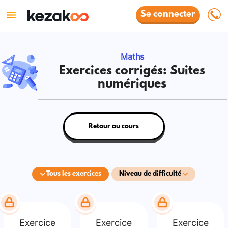
Se connecter
Maths
Exercices corrigés: Suites
numériques
Retour au cours
Tous les exercices
Niveau de difficulté
Exercice
Exercice
Exercice