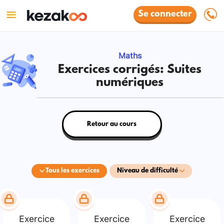
Se connecter
Maths
Exercices corrigés: Suites
numériques
Retour au cours
Tous les exercices
Niveau de difficulté
Exercice
Exercice
Exercice