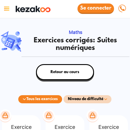
Se connecter
Maths
Exercices corrigés: Suites
numériques
Retour au cours
Tous les exercices
Niveau de difficulté
Exercice
Exercice
Exercice