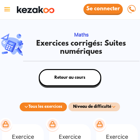
Se connecter
Maths
Exercices corrigés: Suites
numériques
Retour au cours
Tous les exercices
Niveau de difficulté
Exercice
Exercice
Exercice