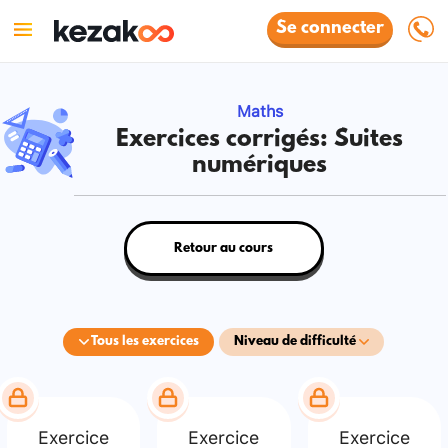
Se connecter
Maths
Exercices corrigés: Suites
numériques
Retour au cours
Tous les exercices
Niveau de difficulté
Exercice
Exercice
Exercice