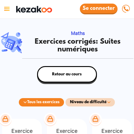
Se connecter
Maths
Exercices corrigés: Suites
numériques
Retour au cours
Tous les exercices
Niveau de difficulté
Exercice
Exercice
Exercice