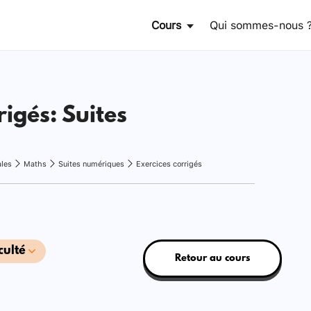
Cours
Qui sommes-nous 
rigés: Suites
ales
Maths
Suites numériques
Exercices corrigés
culté
Retour au cours