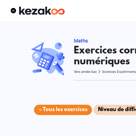
Maths
Exercices cor
numériques
1ère année bac
Sciences Expériment
Tous les exercices
Niveau de diffi