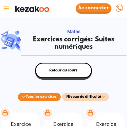
Se connecter
Maths
Exercices corrigés: Suites
numériques
Retour au cours
Tous les exercices
Niveau de difficulté
Exercice
Exercice
Exercice