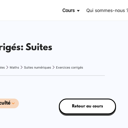
Cours
Qui sommes-nous 
rigés: Suites
ales
Maths
Suites numériques
Exercices corrigés
culté
Retour au cours