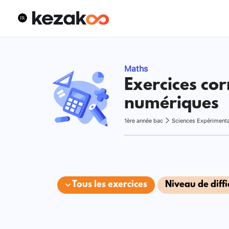
Maths
Exercices cor
numériques
1ère année bac
Sciences Expériment
Tous les exercices
Niveau de diffi