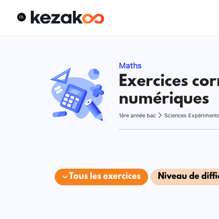
Maths
Exercices cor
numériques
1ère année bac
Sciences Expériment
Tous les exercices
Niveau de diffi