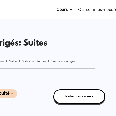
Cours
Qui sommes-nous 
rigés: Suites
ales
Maths
Suites numériques
Exercices corrigés
culté
Retour au cours