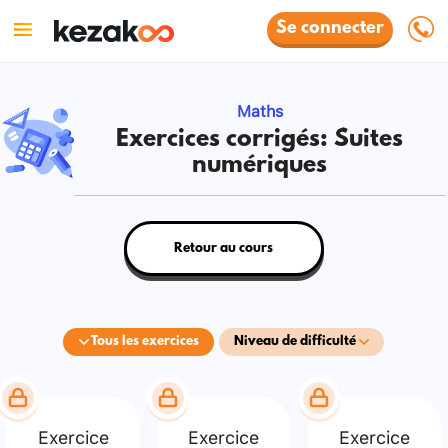
Se connecter
Maths
Exercices corrigés: Suites
numériques
Retour au cours
Tous les exercices
Niveau de difficulté
Exercice
Exercice
Exercice