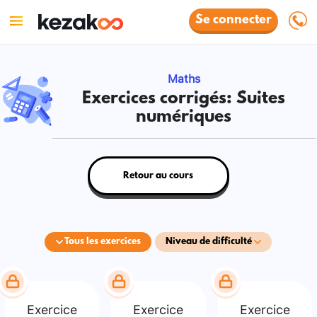
Se connecter
Maths
Exercices corrigés: Suites
numériques
Retour au cours
Tous les exercices
Niveau de difficulté
Exercice
Exercice
Exercice