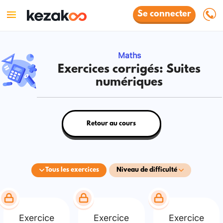
Se connecter
Maths
Exercices corrigés: Suites
numériques
Retour au cours
Tous les exercices
Niveau de difficulté
Exercice
Exercice
Exercice