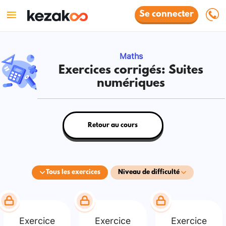
Se connecter
Maths
Exercices corrigés: Suites
numériques
Retour au cours
Tous les exercices
Niveau de difficulté
Exercice
Exercice
Exercice