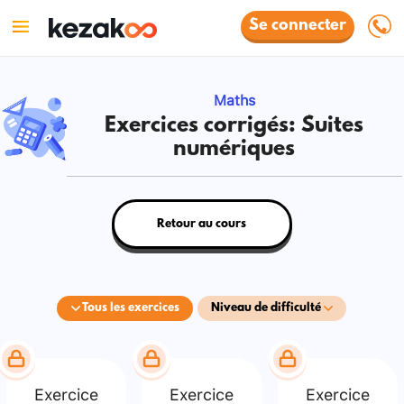
Se connecter
Maths
Exercices corrigés: Suites
numériques
Retour au cours
Tous les exercices
Niveau de difficulté
Exercice
Exercice
Exercice