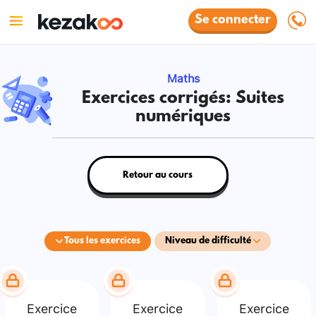
Se connecter
Maths
Exercices corrigés: Suites
numériques
Retour au cours
Tous les exercices
Niveau de difficulté
Exercice
Exercice
Exercice